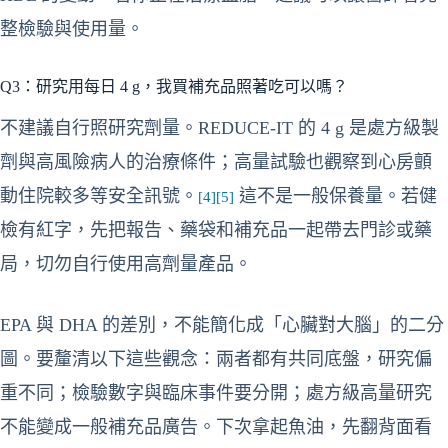
整檢驗與使用量。
Q3：研究用每日 4 g，我買補充品照著吃可以嗎？
不建議自行照研究劑量。REDUCE-IT 的 4 g 是處方級製
劑與高風險病人的治療條件；高量試驗也觀察到心房顫
動住院較多等安全訊號。
這不是一般保養量。若健
[4]
[5]
檢有紅字，先把報告、藥袋和補充品一起帶去門診或藥
局，切勿自行使用高劑量產品。
EPA 與 DHA 的差別，不能簡化成「心臟對大腦」的二分
圖。要釐清以下這些觀念：兩者都有共同底盤，研究偏
重不同；檢驗數字與臨床事件要分開；處方級高量研究
不能變成一般補充品廣告。下次拿起魚油，先翻背面看