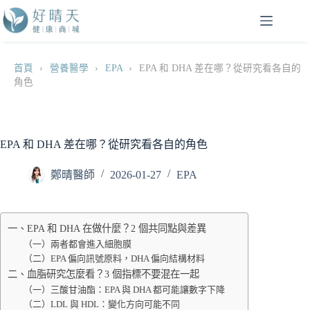
跳
至
主
要
首頁
›
營養醫學
›
EPA
›
EPA 和 DHA 差在哪？從研究看各自的
內
角色
容
EPA 和 DHA 差在哪？從研究看各自的角色
鄭晴醫師
2026-01-27
EPA
一、EPA 和 DHA 在做什麼？2 個共同點與差異
（一）兩者都會進入細胞膜
（二）EPA 偏向訊號原料，DHA 偏向結構材料
二、血脂研究怎麼看？3 個指標不要混在一起
（一）三酸甘油酯：EPA 與 DHA 都可能讓數字下降
（二）LDL 與 HDL：變化方向可能不同