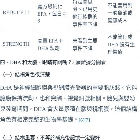
特定高風
不能套用到
處方級純化
險、已用史
REDUCE-IT
一般魚油或
EPA，每日 4
他汀族群的
g
健康成人
事件率下降
不能簡化成
高量 EPA＋
未看到主要
STRENGTH
DHA 沒有生
DHA 製劑
事件下降
理價值
四、DHA 和大腦、眼睛有關嗎？2 層證據分開看
（一）結構角色很清楚
DHA 是神經細胞膜與視網膜光受器的重要脂肪酸。它能
讓膜保持流動，也和突觸、視覺訊號相關。胎兒與嬰幼
兒發育期間，DHA 會大量累積在腦與視網膜，這個結構
角色有相當完整的生物學基礎。
[6]
[7]
（二）結構重要，不等於補充後記憶一定變好