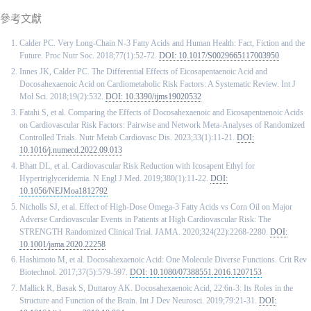
參考文獻
Calder PC. Very Long-Chain N-3 Fatty Acids and Human Health: Fact, Fiction and the
Future. Proc Nutr Soc. 2018;77(1):52-72.
DOI: 10.1017/S0029665117003950
Innes JK, Calder PC. The Differential Effects of Eicosapentaenoic Acid and
Docosahexaenoic Acid on Cardiometabolic Risk Factors: A Systematic Review. Int J
Mol Sci. 2018;19(2):532.
DOI: 10.3390/ijms19020532
Fatahi S, et al. Comparing the Effects of Docosahexaenoic and Eicosapentaenoic Acids
on Cardiovascular Risk Factors: Pairwise and Network Meta-Analyses of Randomized
Controlled Trials. Nutr Metab Cardiovasc Dis. 2023;33(1):11-21.
DOI:
10.1016/j.numecd.2022.09.013
Bhatt DL, et al. Cardiovascular Risk Reduction with Icosapent Ethyl for
Hypertriglyceridemia. N Engl J Med. 2019;380(1):11-22.
DOI:
10.1056/NEJMoa1812792
Nicholls SJ, et al. Effect of High-Dose Omega-3 Fatty Acids vs Corn Oil on Major
Adverse Cardiovascular Events in Patients at High Cardiovascular Risk: The
STRENGTH Randomized Clinical Trial. JAMA. 2020;324(22):2268-2280.
DOI:
10.1001/jama.2020.22258
Hashimoto M, et al. Docosahexaenoic Acid: One Molecule Diverse Functions. Crit Rev
Biotechnol. 2017;37(5):579-597.
DOI: 10.1080/07388551.2016.1207153
Mallick R, Basak S, Duttaroy AK. Docosahexaenoic Acid, 22:6n-3: Its Roles in the
Structure and Function of the Brain. Int J Dev Neurosci. 2019;79:21-31.
DOI: