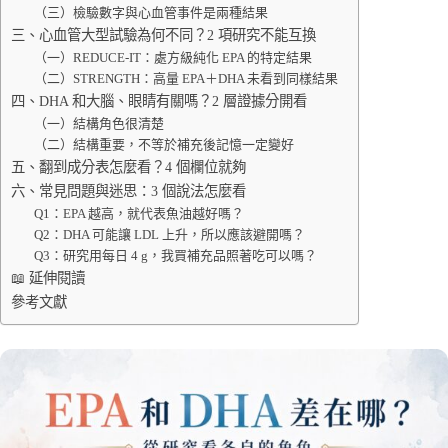
（三）檢驗數字與心血管事件是兩種結果
三、心血管大型試驗為何不同？2 項研究不能互換
（一）REDUCE-IT：處方級純化 EPA 的特定結果
（二）STRENGTH：高量 EPA＋DHA 未看到同樣結果
四、DHA 和大腦、眼睛有關嗎？2 層證據分開看
（一）結構角色很清楚
（二）結構重要，不等於補充後記憶一定變好
五、翻到成分表怎麼看？4 個欄位就夠
六、常見問題與迷思：3 個說法怎麼看
Q1：EPA 越高，就代表魚油越好嗎？
Q2：DHA 可能讓 LDL 上升，所以應該避開嗎？
Q3：研究用每日 4 g，我買補充品照著吃可以嗎？
📖 延伸閱讀
參考文獻