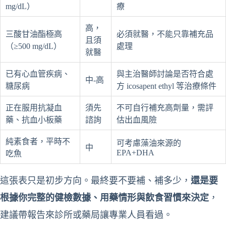
mg/dL）
療
高，
三酸甘油酯極高
必須就醫，不能只靠補充品
且須
（≥500 mg/dL）
處理
就醫
已有心血管疾病、
與主治醫師討論是否符合處
中-高
糖尿病
方 icosapent ethyl 等治療條件
正在服用抗凝血
須先
不可自行補充高劑量，需評
藥、抗血小板藥
諮詢
估出血風險
純素食者，平時不
可考慮藻油來源的
中
EPA+DHA
吃魚
這張表只是初步方向。最終要不要補、補多少，
還是要
根據你完整的健檢數據、用藥情形與飲食習慣來決定
，
建議帶報告來診所或藥局讓專業人員看過。