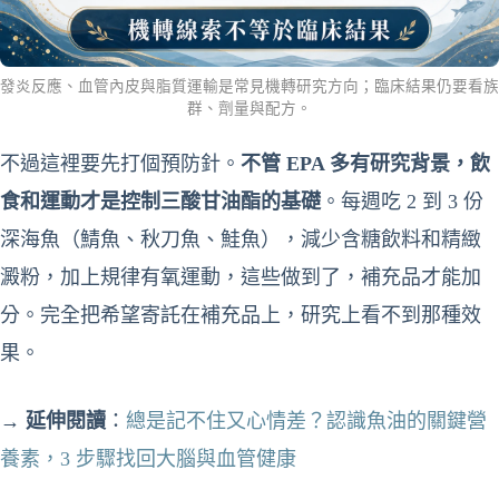
發炎反應、血管內皮與脂質運輸是常見機轉研究方向；臨床結果仍要看族
群、劑量與配方。
不過這裡要先打個預防針。
不管 EPA 多有研究背景，飲
食和運動才是控制三酸甘油酯的基礎
。每週吃 2 到 3 份
深海魚（鯖魚、秋刀魚、鮭魚），減少含糖飲料和精緻
澱粉，加上規律有氧運動，這些做到了，補充品才能加
分。完全把希望寄託在補充品上，研究上看不到那種效
果。
→
延伸閱讀
：
總是記不住又心情差？認識魚油的關鍵營
養素，3 步驟找回大腦與血管健康