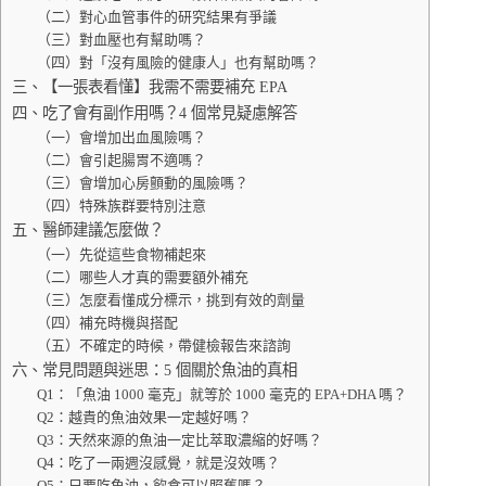
（二）對心血管事件的研究結果有爭議
（三）對血壓也有幫助嗎？
（四）對「沒有風險的健康人」也有幫助嗎？
三、【一張表看懂】我需不需要補充 EPA
四、吃了會有副作用嗎？4 個常見疑慮解答
（一）會增加出血風險嗎？
（二）會引起腸胃不適嗎？
（三）會增加心房顫動的風險嗎？
（四）特殊族群要特別注意
五、醫師建議怎麼做？
（一）先從這些食物補起來
（二）哪些人才真的需要額外補充
（三）怎麼看懂成分標示，挑到有效的劑量
（四）補充時機與搭配
（五）不確定的時候，帶健檢報告來諮詢
六、常見問題與迷思：5 個關於魚油的真相
Q1：「魚油 1000 毫克」就等於 1000 毫克的 EPA+DHA 嗎？
Q2：越貴的魚油效果一定越好嗎？
Q3：天然來源的魚油一定比萃取濃縮的好嗎？
Q4：吃了一兩週沒感覺，就是沒效嗎？
Q5：只要吃魚油，飲食可以照舊嗎？