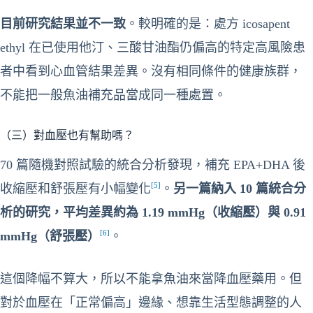
目前研究結果並不一致
。較明確的是：處方 icosapent
ethyl 在已使用他汀、三酸甘油酯仍偏高的特定高風險患
者中看到心血管結果差異。沒有相同條件的健康族群，
不能把一般魚油補充品當成同一種處置。
（三）對血壓也有幫助嗎？
70 篇隨機對照試驗的統合分析發現，補充 EPA+DHA 後
[5]
收縮壓和舒張壓有小幅變化
。
另一篇納入 10 篇統合分
析的研究，平均差異約為 1.19 mmHg（收縮壓）與 0.91
[6]
mmHg（舒張壓）
。
這個降幅不算大，所以不能拿魚油來當降血壓藥用。但
對於血壓在「正常偏高」邊緣、想靠生活型態調整的人