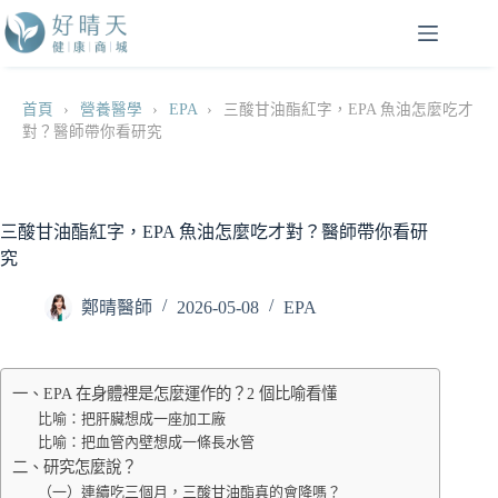
跳
至
主
要
首頁
›
營養醫學
›
EPA
›
三酸甘油酯紅字，EPA 魚油怎麼吃才
內
對？醫師帶你看研究
容
三酸甘油酯紅字，EPA 魚油怎麼吃才對？醫師帶你看研
究
鄭晴醫師
2026-05-08
EPA
一、EPA 在身體裡是怎麼運作的？2 個比喻看懂
比喻：把肝臟想成一座加工廠
比喻：把血管內壁想成一條長水管
二、研究怎麼說？
（一）連續吃三個月，三酸甘油酯真的會降嗎？