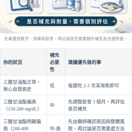
先看健檢數字、用藥與飲食，再討論是否需要額外補充及合適劑量。
補充
你的狀況
必要
建議優先做的事
性
三酸甘油酯正常，
低
每週吃 2-3 次深海魚即可
無心血管病史
三酸甘油酯偏高
先調整飲食 3 個月，再評估
中
（150-200 mg/dL）
是否補充
三酸甘油酯明顯偏
先由醫師確認原因與整體風
高（200-499
中-高
險，再討論是否需要處方治