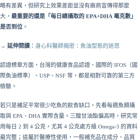
略有差異，但研究上效果差距並沒有廠商宣傳得那麼
大，
最重要的還是「每日總攝取的 EPA+DHA 毫克數」
是否到位
。
→
延伸閱讀
：
身心科醫師揭密：魚油型態的迷思
認證標章方面，台灣的健康食品認證、國際的 IFOS（國
際魚油標準）、USP、NSF 等，都是相對可靠的第三方
檢驗。
若只是補足平常很少吃魚的飲食缺口，先看每週魚類攝
取與 EPA、DHA 實際含量。三酸甘油酯偏高時，研究常
用每日 2 到 4 公克，尤其 4 公克處方級 Omega-3 的資料
最完整；這屬於醫療性使用，一般補充品在成分、品質