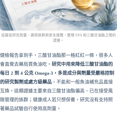
這篇從研究劑量、適用族群與安全提醒，整理 EPA 和三酸甘油酯之間的
證據。
健檢報告拿到手，三酸甘油酯那一格紅紅一條，很多人
會直覺去藥局買魚油吃。
研究中用來降低三酸甘油酯的
每日 2 到 4 公克 Omega-3，多是成分與劑量受嚴格控制
的研究製劑或處方級藥品
，不能和一般魚油補充品直接
互換。這類證據主要來自三酸甘油酯偏高、已在接受風
險管理的族群；健康成人若只想保養，研究沒有支持照
著藥品試驗自行使用高劑量。