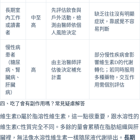
長期室
先評估飲食與
缺乏往往沒有明顯
內工作
中至
戶外活動，檢
症狀，靠感覺不容
或讀書
高
測由醫師依個
易判斷
者
人風險決定
慢性病
患者
部分慢性疾病會影
（糖尿
由主治醫師評
響維生素D的代謝
病、腎
高
估後決定補充
轉化；若同時服用
臟病、
計畫
多種藥物，交互作
肝臟
用需個別評估
病）
四、吃了會有副作用嗎？常見疑慮解答
維生素D屬於脂溶性維生素，這一點很重要，跟水溶性的
維生素C性質完全不同。多餘的量會累積在脂肪組織與肝
臟裡，無法像水溶性維生素一樣隨尿液代謝排出。
長期