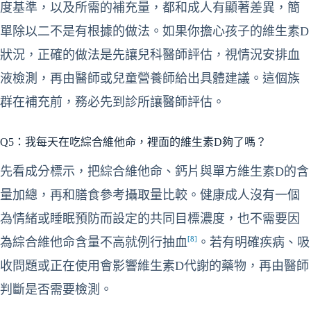
度基準，以及所需的補充量，都和成人有顯著差異，簡
單除以二不是有根據的做法。如果你擔心孩子的維生素D
狀況，正確的做法是先讓兒科醫師評估，視情況安排血
液檢測，再由醫師或兒童營養師給出具體建議。這個族
群在補充前，務必先到診所讓醫師評估。
Q5：我每天在吃綜合維他命，裡面的維生素D夠了嗎？
先看成分標示，把綜合維他命、鈣片與單方維生素D的含
量加總，再和膳食參考攝取量比較。健康成人沒有一個
為情緒或睡眠預防而設定的共同目標濃度，也不需要因
[8]
為綜合維他命含量不高就例行抽血
。若有明確疾病、吸
收問題或正在使用會影響維生素D代謝的藥物，再由醫師
判斷是否需要檢測。