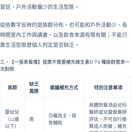
習班、戶外活動偏少的生活型態。
這些數字反映的是族群分布，也可能和戶外活動少、長
時間室內工作與讀書，以及飲食來源有限有關；不能只
靠生活型態替個人判定是否缺乏。
三、【一張表看懂】我需不需要補充維生素D？6 種族群需求一
次對照
缺乏
族群
建議補充方式
特別注意事項
風險
具體劑量須由兒科
嬰幼兒
醫師或兒童營養師
日曬為主，飲
（12歲
高
評估，不可自行換
食輔助
以下）
算成人劑量；補充