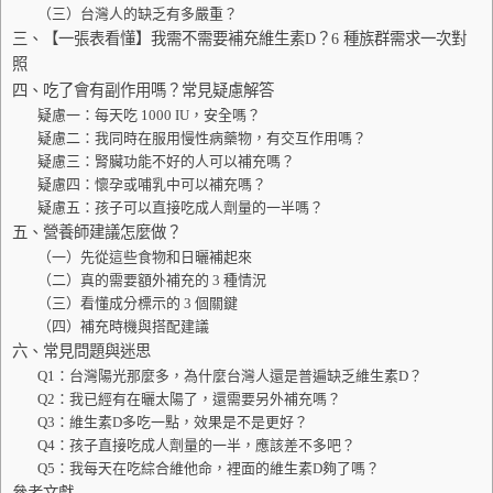
（三）台灣人的缺乏有多嚴重？
三、【一張表看懂】我需不需要補充維生素D？6 種族群需求一次對
照
四、吃了會有副作用嗎？常見疑慮解答
疑慮一：每天吃 1000 IU，安全嗎？
疑慮二：我同時在服用慢性病藥物，有交互作用嗎？
疑慮三：腎臟功能不好的人可以補充嗎？
疑慮四：懷孕或哺乳中可以補充嗎？
疑慮五：孩子可以直接吃成人劑量的一半嗎？
五、營養師建議怎麼做？
（一）先從這些食物和日曬補起來
（二）真的需要額外補充的 3 種情況
（三）看懂成分標示的 3 個關鍵
（四）補充時機與搭配建議
六、常見問題與迷思
Q1：台灣陽光那麼多，為什麼台灣人還是普遍缺乏維生素D？
Q2：我已經有在曬太陽了，還需要另外補充嗎？
Q3：維生素D多吃一點，效果是不是更好？
Q4：孩子直接吃成人劑量的一半，應該差不多吧？
Q5：我每天在吃綜合維他命，裡面的維生素D夠了嗎？
參考文獻