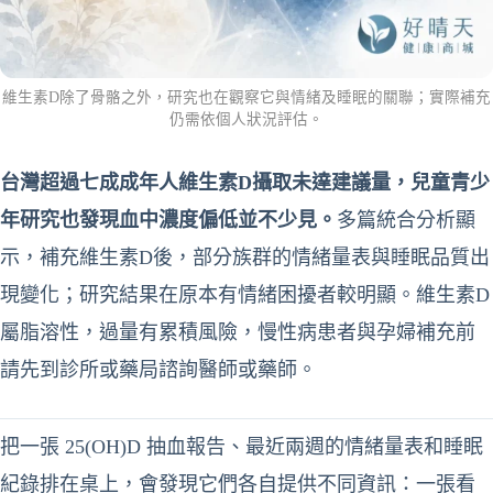
維生素D除了骨骼之外，研究也在觀察它與情緒及睡眠的關聯；實際補充
仍需依個人狀況評估。
台灣超過七成成年人維生素D攝取未達建議量，兒童青少
年研究也發現血中濃度偏低並不少見。
多篇統合分析顯
示，補充維生素D後，部分族群的情緒量表與睡眠品質出
現變化；研究結果在原本有情緒困擾者較明顯。維生素D
屬脂溶性，過量有累積風險，慢性病患者與孕婦補充前
請先到診所或藥局諮詢醫師或藥師。
把一張 25(OH)D 抽血報告、最近兩週的情緒量表和睡眠
紀錄排在桌上，會發現它們各自提供不同資訊：一張看