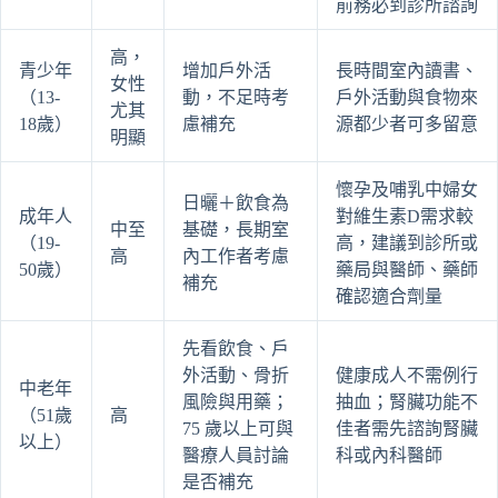
前務必到診所諮詢
高，
青少年
增加戶外活
長時間室內讀書、
女性
（13-
動，不足時考
戶外活動與食物來
尤其
18歲）
慮補充
源都少者可多留意
明顯
懷孕及哺乳中婦女
日曬＋飲食為
成年人
對維生素D需求較
中至
基礎，長期室
（19-
高，建議到診所或
高
內工作者考慮
50歲）
藥局與醫師、藥師
補充
確認適合劑量
先看飲食、戶
外活動、骨折
健康成人不需例行
中老年
風險與用藥；
抽血；腎臟功能不
（51歲
高
75 歲以上可與
佳者需先諮詢腎臟
以上）
醫療人員討論
科或內科醫師
是否補充