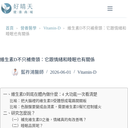
跳
至
主
要
首頁
›
營養醫學
›
Vitamin-D
›
維生素D不只補骨頭：它跟情緒和
內
睡眠也有關係
容
維生素D不只補骨頭：它跟情緒和睡眠也有關係
藍祚鴻醫師
2026-06-01
Vitamin-D
一、維生素D到底在體內做什麼：4 大功能一次看清楚
比喻：把大腦裡的維生素D受體想成電路開關板
比喻：色胺酸要變成血清素，需要維生素D幫忙控制爐火
二、研究怎麼說？
（一）補充維生素D之後，情緒真的有改善嗎？
（二）睡眠品質呢？