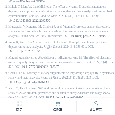
10.1017/S0033291724001697
Mikola T, Marx W, Lane MM, et al. The effect of vitamin D supplementation on
depressive symptoms in adults: A systematic review and meta-analysis of randomized
controlled trials.
Crit Rev Food Sci Nutr
. 2022;63(33):11784-11801. DOI:
10.1080/10408398.2022.2096560
Musazadeh V, Keramati M, Ghalichi F, et al. Vitamin D protects against depression:
Evidence from an umbrella meta-analysis on interventional and observational meta-
analyses.
Pharmacol Res
. 2022;187:106605. DOI:
10.1016/j.phrs.2022.106605
Wang R, Xu F, Xia X, et al. The effect of vitamin D supplementation on primary
depression: A meta-analysis.
J Affect Disord
. 2024;344:653-661. DOI:
10.1016/j.jad.2023.10.021
Mirzaei-Azandaryani Z, Abdolalipour S, Mirghafourvand M. The effect of vitamin D
on sleep quality: A systematic review and meta-analysis.
Nutr Health
. 2022;28(4):515-
526. DOI:
10.1177/02601060221082367
Chan V, Lo K. Efficacy of dietary supplements on improving sleep quality: a systematic
review and meta-analysis.
Postgrad Med J
. 2022;98(1158):285-293. DOI:
10.1136/postgradmedj-2020-139319
Yao TC, Tu YL, Chang SW, et al. Suboptimal vitamin D status in a population-based
study of Asian children: prevalence and relation to allergic diseases and atopy.
PLoS
One
. 2014;9(6):e99105. DOI:
10.1371/journal.pone.0099105
Demay MB, Pittas AG, Bikle DD, et al. Vitamin D for the Prevention of Disease: An
Endocrine Society Clinical Practice Guideline.
J Clin Endocrinol Metab
.
商品
購物車
會員專區
2024;109(8):1907-1947. DOI:
10.1210/clinem/dgae290