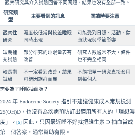
觀察研究與介入試驗回答不同問題，結果也沒有全部一致。
研究類
主要看到的訊息
閱讀時要注意
型
觀察性
濃度較低常與較差睡眠
可能受到日照、活動、健
研究
同時出現
康狀況與季節影響
短期補
部分研究的睡眠量表有
研究人數通常不大，條件
充試驗
改善
也不完全相同
較長期
不一定看到改善，結果
不能把單一研究直接套用
試驗
可能因族群而異
到每個人
需要為了睡眠抽血嗎？
2024 年 Endocrine Society 指引不建議健康成人常規檢測
25(OH)D，也沒有為疾病預防訂出適用所有人的「理想濃
度」。
因此，只因最近睡不好就把維生素 D 抽血當成
[6]
第一個答案，通常幫助有限。