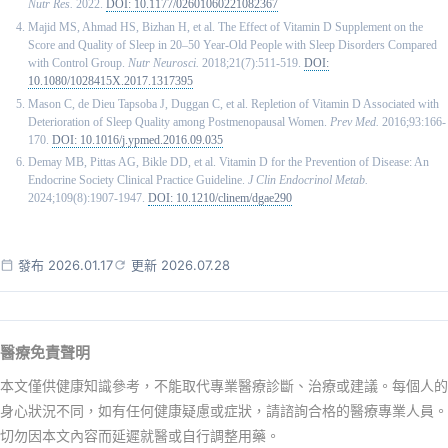
Nutr Res.
2022.
DOI: 10.1177/02601060221082367
Majid MS, Ahmad HS, Bizhan H, et al. The Effect of Vitamin D Supplement on the
Score and Quality of Sleep in 20–50 Year-Old People with Sleep Disorders Compared
with Control Group.
Nutr Neurosci.
2018;21(7):511-519.
DOI:
10.1080/1028415X.2017.1317395
Mason C, de Dieu Tapsoba J, Duggan C, et al. Repletion of Vitamin D Associated with
Deterioration of Sleep Quality among Postmenopausal Women.
Prev Med.
2016;93:166-
170.
DOI: 10.1016/j.ypmed.2016.09.035
Demay MB, Pittas AG, Bikle DD, et al. Vitamin D for the Prevention of Disease: An
Endocrine Society Clinical Practice Guideline.
J Clin Endocrinol Metab.
2024;109(8):1907-1947.
DOI: 10.1210/clinem/dgae290
發布 2026.01.17
更新 2026.07.28
醫療免責聲明
本文僅供健康知識參考，不能取代專業醫療診斷、治療或建議。每個人的
身心狀況不同，如有任何健康疑慮或症狀，請諮詢合格的醫療專業人員。
切勿因本文內容而延遲就醫或自行調整用藥。