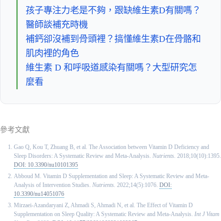
孩子專注力老是不夠，跟缺維生素D有關嗎？
醫師談補充時機
補鈣卻沒補到骨頭裡？搞懂維生素D在骨骼和
肌肉裡的角色
維生素 D 和呼吸道感染有關嗎？大型研究怎
麼看
參考文獻
Gao Q, Kou T, Zhuang B, et al. The Association between Vitamin D Deficiency and
Sleep Disorders: A Systematic Review and Meta-Analysis.
Nutrients.
2018;10(10):1395.
DOI: 10.3390/nu10101395
Abboud M. Vitamin D Supplementation and Sleep: A Systematic Review and Meta-
Analysis of Intervention Studies.
Nutrients.
2022;14(5):1076.
DOI:
10.3390/nu14051076
Mirzaei-Azandaryani Z, Ahmadi S, Ahmadi N, et al. The Effect of Vitamin D
Supplementation on Sleep Quality: A Systematic Review and Meta-Analysis.
Int J Vitam